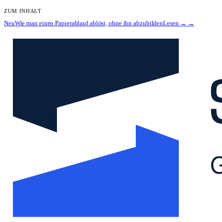
ZUM INHALT
Neu
Wie man einen Papierablauf ablöst, ohne ihn abzubilden
Lesen →
→