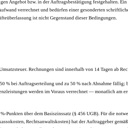
igen Angebot bzw. in der Auftragsbestätigung festgehalten. Ein 
fwand verrechnet und bedürfen einer gesonderten schriftliche
räfteüberlassung ist nicht Gegenstand dieser Bedingungen.
en Umsatzsteuer. Rechnungen sind innerhalb von 14 Tagen ab R
zu 50 % bei Auftragserteilung und zu 50 % nach Abnahme fällig
izenzleistungen werden im Voraus verrechnet — monatlich am er
 %-Punkten über dem Basiszinssatz (§ 456 UGB). Für die notw
sokosten, Rechtsanwalts­kosten) hat der Auftraggeber gemäß 