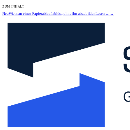
ZUM INHALT
Neu
Wie man einen Papierablauf ablöst, ohne ihn abzubilden
Lesen →
→