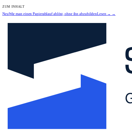
ZUM INHALT
Neu
Wie man einen Papierablauf ablöst, ohne ihn abzubilden
Lesen →
→