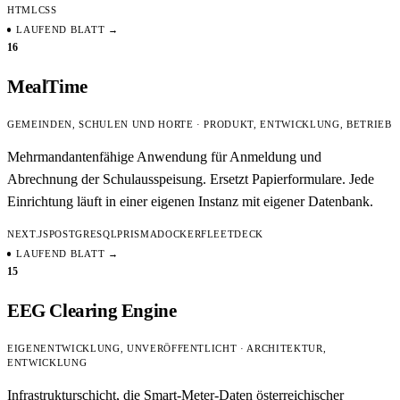
HTML
CSS
LAUFEND
BLATT →
16
MealTime
GEMEINDEN, SCHULEN UND HORTE · PRODUKT, ENTWICKLUNG, BETRIEB
Mehrmandantenfähige Anwendung für Anmeldung und
Abrechnung der Schulausspeisung. Ersetzt Papierformulare. Jede
Einrichtung läuft in einer eigenen Instanz mit eigener Datenbank.
NEXT.JS
POSTGRESQL
PRISMA
DOCKER
FLEETDECK
LAUFEND
BLATT →
15
EEG Clearing Engine
EIGENENTWICKLUNG, UNVERÖFFENTLICHT · ARCHITEKTUR,
ENTWICKLUNG
Infrastrukturschicht, die Smart-Meter-Daten österreichischer