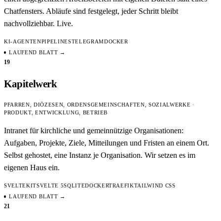
Chatfensters. Abläufe sind festgelegt, jeder Schritt bleibt
nachvollziehbar. Live.
KI-AGENTEN
PIPELINES
TELEGRAM
DOCKER
LAUFEND
BLATT →
19
Kapitelwerk
PFARREN, DIÖZESEN, ORDENSGEMEINSCHAFTEN, SOZIALWERKE ·
PRODUKT, ENTWICKLUNG, BETRIEB
Intranet für kirchliche und gemeinnützige Organisationen:
Aufgaben, Projekte, Ziele, Mitteilungen und Fristen an einem Ort.
Selbst gehostet, eine Instanz je Organisation. Wir setzen es im
eigenen Haus ein.
SVELTEKIT
SVELTE 5
SQLITE
DOCKER
TRAEFIK
TAILWIND CSS
LAUFEND
BLATT →
21