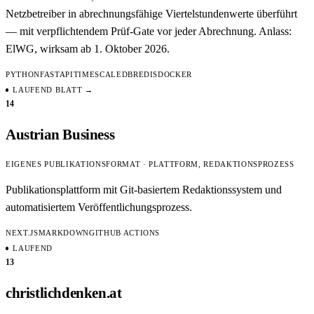
Netzbetreiber in abrechnungsfähige Viertelstundenwerte überführt
— mit verpflichtendem Prüf-Gate vor jeder Abrechnung. Anlass:
ElWG, wirksam ab 1. Oktober 2026.
PYTHON
FASTAPI
TIMESCALEDB
REDIS
DOCKER
LAUFEND
BLATT →
14
Austrian Business
EIGENES PUBLIKATIONSFORMAT · PLATTFORM, REDAKTIONSPROZESS
Publikationsplattform mit Git-basiertem Redaktionssystem und
automatisiertem Veröffentlichungsprozess.
NEXT.JS
MARKDOWN
GITHUB ACTIONS
LAUFEND
13
christlichdenken.at