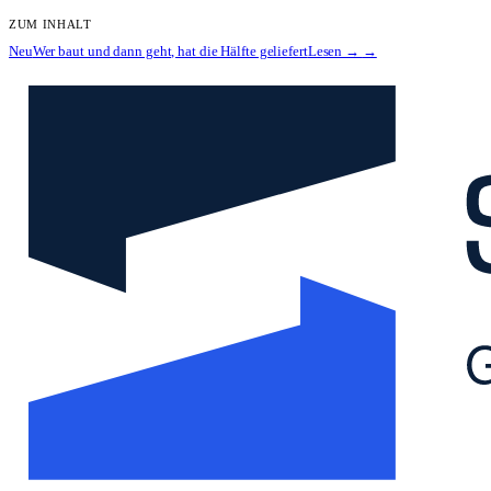
ZUM INHALT
Neu
Wer baut und dann geht, hat die Hälfte geliefert
Lesen →
→