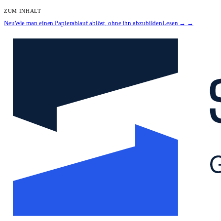
ZUM INHALT
Neu
Wie man einen Papierablauf ablöst, ohne ihn abzubilden
Lesen →
→