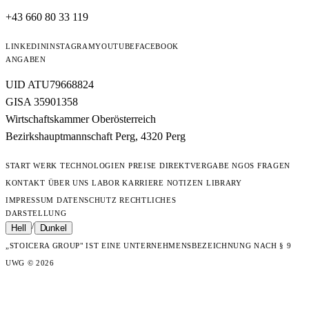
+43 660 80 33 119
LINKEDIN
INSTAGRAM
YOUTUBE
FACEBOOK
ANGABEN
UID ATU79668824
GISA 35901358
Wirtschaftskammer Oberösterreich
Bezirkshauptmannschaft Perg, 4320 Perg
START
WERK
TECHNOLOGIEN
PREISE
DIREKTVERGABE
NGOS
FRAGEN
KONTAKT
ÜBER UNS
LABOR
KARRIERE
NOTIZEN
LIBRARY
IMPRESSUM
DATENSCHUTZ
RECHTLICHES
DARSTELLUNG
/
Hell
Dunkel
„STOICERA GROUP" IST EINE UNTERNEHMENSBEZEICHNUNG NACH § 9
UWG
© 2026