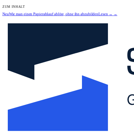
ZUM INHALT
Neu
Wie man einen Papierablauf ablöst, ohne ihn abzubilden
Lesen →
→