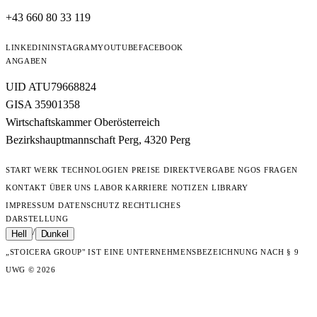
+43 660 80 33 119
LINKEDIN
INSTAGRAM
YOUTUBE
FACEBOOK
ANGABEN
UID ATU79668824
GISA 35901358
Wirtschaftskammer Oberösterreich
Bezirkshauptmannschaft Perg, 4320 Perg
START
WERK
TECHNOLOGIEN
PREISE
DIREKTVERGABE
NGOS
FRAGEN
KONTAKT
ÜBER UNS
LABOR
KARRIERE
NOTIZEN
LIBRARY
IMPRESSUM
DATENSCHUTZ
RECHTLICHES
DARSTELLUNG
/
Hell
Dunkel
„STOICERA GROUP" IST EINE UNTERNEHMENSBEZEICHNUNG NACH § 9
UWG
© 2026